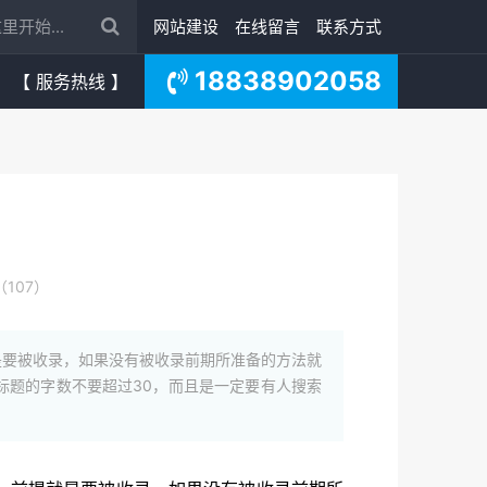
网站建设
在线留言
联系方式
18838902058
【 服务热线 】
107）
是要被收录，如果没有被收录前期所准备的方法就
标题的字数不要超过30，而且是一定要有人搜索