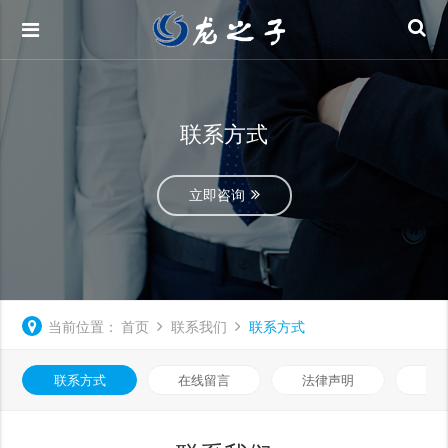
联系方式
立即咨询
当前位置：
首页
联系我们
联系方式
联系方式
在线留言
法律声明
隐