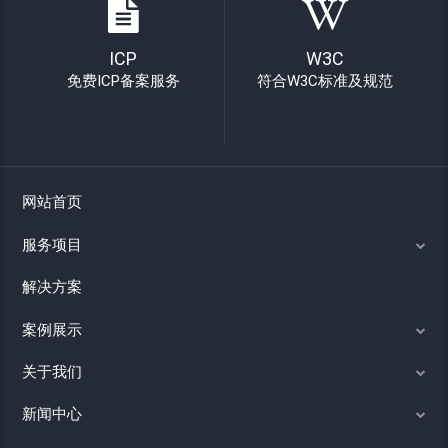
ICP
W3C
免费ICP备案服务
符合W3C标准及规范
网站首页
服务项目
解决方案
案例展示
关于我们
新闻中心