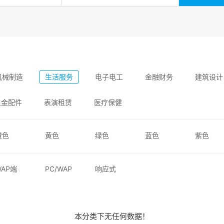
机械制造
生活服务
电子电工
金融财务
建筑设计
五金配件
表演租赁
医疗保健
橙色
黄色
绿色
蓝色
紫色
WAP端
PC/WAP
响应式
本分类下无任何数据！