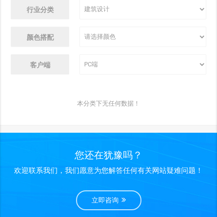
行业分类
颜色搭配
客户端
本分类下无任何数据！
您还在犹豫吗？
欢迎联系我们，我们愿意为您解答任何有关网站疑难问题！
立即咨询