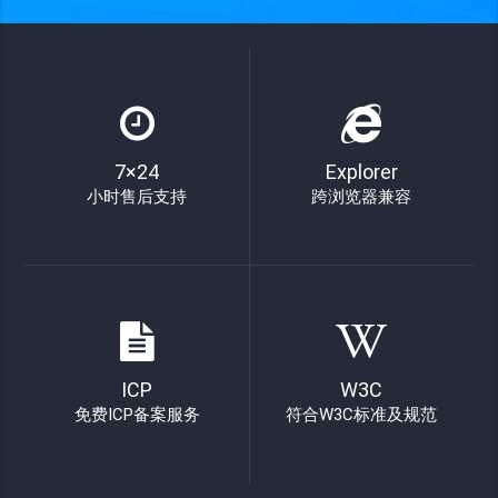
7×24
Explorer
小时售后支持
跨浏览器兼容
ICP
W3C
免费ICP备案服务
符合W3C标准及规范