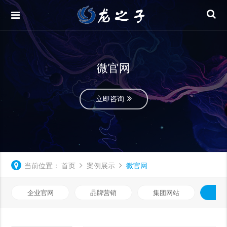
微官网
立即咨询
当前位置：
首页
案例展示
微官网
企业官网
品牌营销
集团网站
微