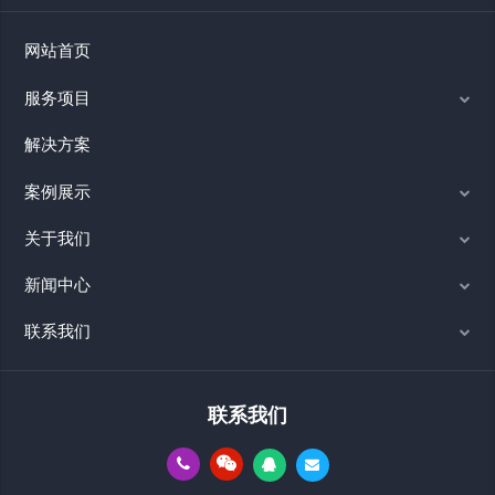
网站首页
服务项目
解决方案
案例展示
关于我们
新闻中心
联系我们
联系我们