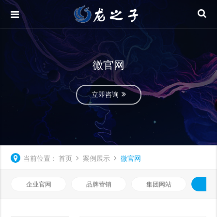
微官网
立即咨询
当前位置：
首页
案例展示
微官网
企业官网
品牌营销
集团网站
微