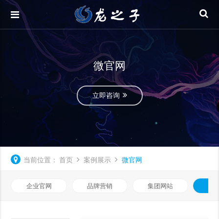
微官网
立即咨询
当前位置：
首页
案例展示
微官网
企业官网
品牌营销
集团网站
微