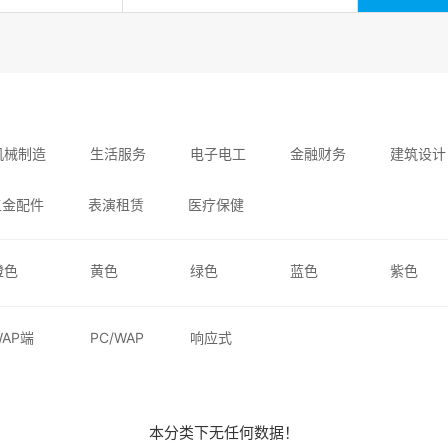
机械制造
生活服务
电子电工
金融财务
建筑设计
五金配件
表演租赁
医疗保健
橙色
黄色
绿色
蓝色
紫色
WAP端
PC/WAP
响应式
本分类下无任何数据！